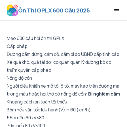
menu
Ôn Thi GPLX 600 Câu 2025
Mẹo 600 câu hỏi ôn thi GPLX
Cấp phép
Đường cấm dừng, cấm đỗ, cấm đi do UBND cấp tỉnh cấp
Xe quá khổ, quá tải do: cơ quản quản lý đường bộ có
thẩm quyền cấp phép
Nồng độ cồn
Người điều khiển xe mô tô, ô tô, máy kéo trên đường mà
trong máu hoặc hơi thở có nồng độ cồn:
Bị nghiêm cấm
Khoảng cách an toàn tối thiểu
35m nếu vận tốc lưu hành(V) = 60 (km/h)
55m nếu 60<V≤80
70m nếu 80<V≤100