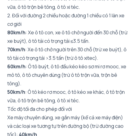
vữa, ô tô trộn bê tông, ô tô xi téc.
2. Đối với đường 2 chiều hoặc đường 1 chiều có 1 làn xe
cơ giới
80km/h
: Xe ô tô con, xe ô tô chở người đến 30 chỗ (trừ
xe buýt), ô tô tải có trọng tải ≤3.5 tấn.
70km/h
: Xe ô tô chở người trên 30 chỗ (trừ xe buýt), ô
tô tải có trọng tải >3.5 tấn (trừ ô tô xitec).
60km/h
: Ô tô buýt, ô tô đầu kéo kéo sơ mi rơ mooc, xe
mô tô, ô tô chuyên dùng (trừ ô tô trộn vữa, trộn bê
tông).
50km/h
: Ô tô kéo rơ mooc, ô tô kéo xe khác, ô tô trộn
vữa, ô tô trộn bê tông, ô tô xi téc.
Tốc độ tối đa cho phép đối với
Xe máy chuyên dùng, xe gắn máy (kể cả xe máy điện)
và các loại xe tương tự trên đường bộ (trừ đường cao
tốc):
40km/h