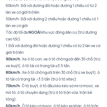
60km/h: Đối với đường đôi hoặc đường 1 chiều có từ 2
làn xe cơ giới trở lên
50km/h: Đối với đường 2 chiều hoặc đường 1 chiều có 1
làn xe cơ giới
Tốc độ tối đa
NGOÀI
khu vực đông dân cư (trừ đường
cao tốc)
1. Đối với đường đôi hoặc đường 1 chiều có từ 2 làn xe cơ
giới trở lên
90km/h
: Xe ô tô con, xe ô tô chở người đến 30 chỗ (trừ
xe buýt), ô tô tải có trọng tải ≤3.5 tấn.
80km/h
: Xe ô tô chở người trên 30 chỗ (trừ xe buýt), ô
tô tải có trọng tải >3.5 tấn (trừ ô tô xitec).
70km/h
: Ô tô buýt, ô tô đầu kéo kéo sơ mi rơ mooc, xe
mô tô, ô tô chuyên dùng (trừ ô tô trộn vữa, trộn bê
tông).
60km/h
: Ô tô kéo rơ mooc, ô tô kéo xe khác, ô tô trộn