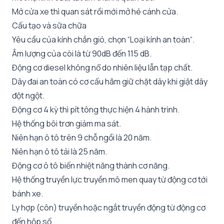
Mở cửa xe thì quan sát rồi mới mở hé cánh cửa.
Cấu tạo và sữa chữa
Yêu cầu của kính chắn gió, chọn “Loại kính an toàn“.
Âm lượng của còi là từ 90dB đến 115 dB.
Động cơ diesel không nổ do nhiên liệu lẫn tạp chất.
Dây đai an toàn có cơ cấu hãm giữ chặt dây khi giật dây
đột ngột.
Động cơ 4 kỳ thì pít tông thực hiện 4 hành trình.
Hệ thống bôi trơn giảm ma sát.
Niên hạn ô tô trên 9 chỗ ngồi là 20 năm.
Niên hạn ô tô tải là 25 năm.
Động cơ ô tô biến nhiệt năng thành cơ năng.
Hệ thống truyền lực truyền mô men quay từ động cơ tới
bánh xe.
Ly hợp (côn) truyền hoặc ngắt truyền động từ động cơ
đến hộp số.