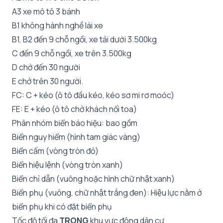
A3 xe mô tô 3 bánh
B1 không hành nghề lái xe
B1, B2 đến 9 chỗ ngồi, xe tải dưới 3.500kg
C đến 9 chỗ ngồi, xe trên 3.500kg
D chở đến 30 người
E chở trên 30 người.
FC: C + kéo (ô tô đầu kéo, kéo sơ mi rơ moóc)
FE: E + kéo (ô tô chở khách nối toa)
Phân nhóm biển báo hiệu: bao gồm
Biển nguy hiểm (hình tam giác vàng)
Biển cấm (vòng tròn đỏ)
Biển hiệu lệnh (vòng tròn xanh)
Biển chỉ dẫn (vuông hoặc hình chữ nhật xanh)
Biển phụ (vuông, chữ nhật trắng đen): Hiệu lực nằm ở
biển phụ khi có đặt biển phụ
Tốc độ tối đa
TRONG
khu vực đông dân cư